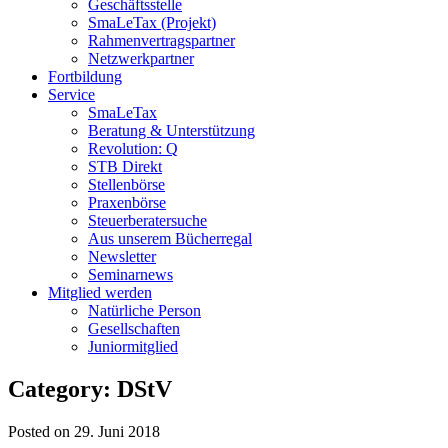
Geschäftsstelle
SmaLeTax (Projekt)
Rahmenvertragspartner
Netzwerkpartner
Fortbildung
Service
SmaLeTax
Beratung & Unterstützung
Revolution: Q
STB Direkt
Stellenbörse
Praxenbörse
Steuerberatersuche
Aus unserem Bücherregal
Newsletter
Seminarnews
Mitglied werden
Natürliche Person
Gesellschaften
Juniormitglied
Category: DStV
Posted on 29. Juni 2018