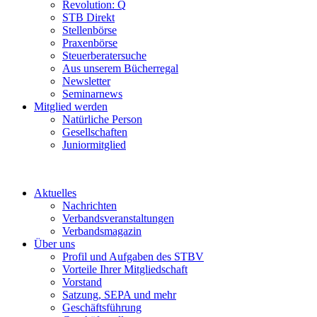
Revolution: Q
STB Direkt
Stellenbörse
Praxenbörse
Steuerberatersuche
Aus unserem Bücherregal
Newsletter
Seminarnews
Mitglied werden
Natürliche Person
Gesellschaften
Juniormitglied
Aktuelles
Nachrichten
Verbandsveranstaltungen
Verbandsmagazin
Über uns
Profil und Aufgaben des STBV
Vorteile Ihrer Mitgliedschaft
Vorstand
Satzung, SEPA und mehr
Geschäftsführung