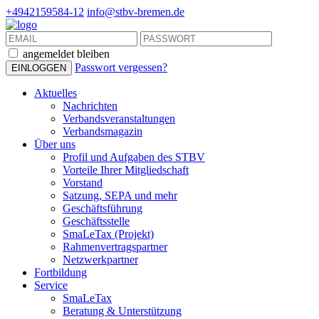
+4942159584-12
info@stbv-bremen.de
angemeldet bleiben
Passwort vergessen?
Aktuelles
Nachrichten
Verbandsveranstaltungen
Verbandsmagazin
Über uns
Profil und Aufgaben des STBV
Vorteile Ihrer Mitgliedschaft
Vorstand
Satzung, SEPA und mehr
Geschäftsführung
Geschäftsstelle
SmaLeTax (Projekt)
Rahmenvertragspartner
Netzwerkpartner
Fortbildung
Service
SmaLeTax
Beratung & Unterstützung