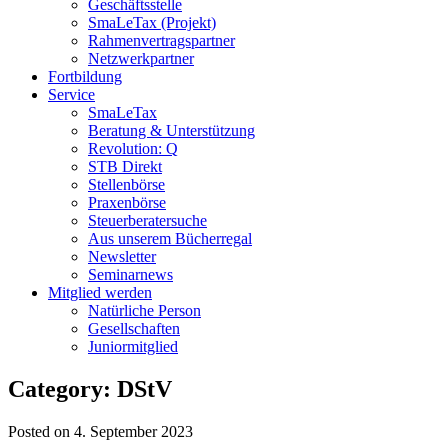
Geschäftsstelle
SmaLeTax (Projekt)
Rahmenvertragspartner
Netzwerkpartner
Fortbildung
Service
SmaLeTax
Beratung & Unterstützung
Revolution: Q
STB Direkt
Stellenbörse
Praxenbörse
Steuerberatersuche
Aus unserem Bücherregal
Newsletter
Seminarnews
Mitglied werden
Natürliche Person
Gesellschaften
Juniormitglied
Category: DStV
Posted on 4. September 2023