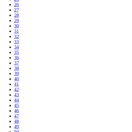
26
27
28
29
30
31
32
33
34
35
36
37
38
39
40
41
42
43
44
45
46
47
48
49
50