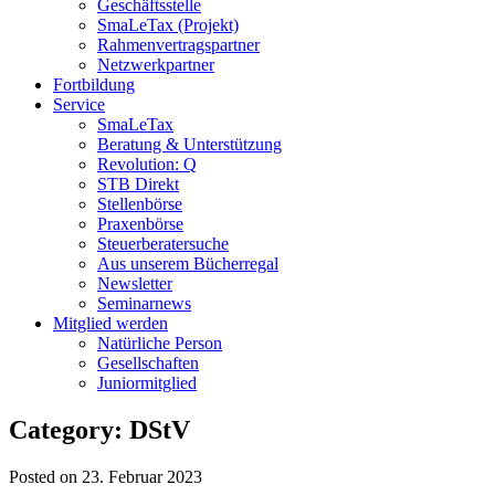
Geschäftsstelle
SmaLeTax (Projekt)
Rahmenvertragspartner
Netzwerkpartner
Fortbildung
Service
SmaLeTax
Beratung & Unterstützung
Revolution: Q
STB Direkt
Stellenbörse
Praxenbörse
Steuerberatersuche
Aus unserem Bücherregal
Newsletter
Seminarnews
Mitglied werden
Natürliche Person
Gesellschaften
Juniormitglied
Category: DStV
Posted on 23. Februar 2023