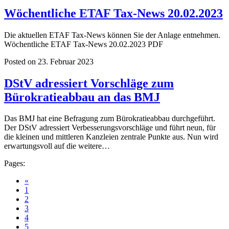
Wöchentliche ETAF Tax-News 20.02.2023
Die aktuellen ETAF Tax-News können Sie der Anlage entnehmen.
Wöchentliche ETAF Tax-News 20.02.2023 PDF
Posted on 23. Februar 2023
DStV adressiert Vorschläge zum
Bürokratieabbau an das BMJ
Das BMJ hat eine Befragung zum Bürokratieabbau durchgeführt.
Der DStV adressiert Verbesserungsvorschläge und führt neun, für
die kleinen und mittleren Kanzleien zentrale Punkte aus. Nun wird
erwartungsvoll auf die weitere…
Pages:
«
1
2
3
4
5