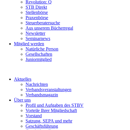
Revolution: Q
STB Direkt
Stellenbörse
Praxenbörse
Steuerberatersuche
Aus unserem Bücherregal
Newsletter
Seminarnews
Mitglied werden
Natürliche Person
Gesellschaften
Juniormitglied
Aktuelles
Nachrichten
Verbandsveranstaltungen
Verbandsmagazin
Über uns
Profil und Aufgaben des STBV
Vorteile Ihrer Mitgliedschaft
Vorstand
Satzung, SEPA und mehr
Geschäftsführung