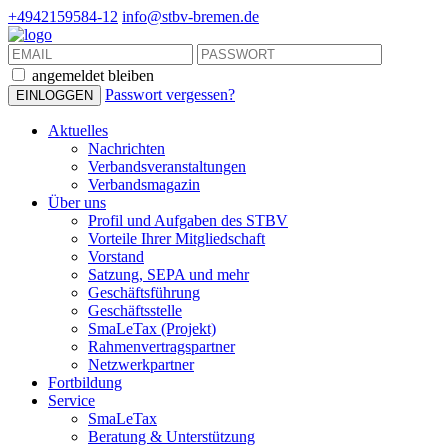
+4942159584-12
info@stbv-bremen.de
angemeldet bleiben
Passwort vergessen?
Aktuelles
Nachrichten
Verbandsveranstaltungen
Verbandsmagazin
Über uns
Profil und Aufgaben des STBV
Vorteile Ihrer Mitgliedschaft
Vorstand
Satzung, SEPA und mehr
Geschäftsführung
Geschäftsstelle
SmaLeTax (Projekt)
Rahmenvertragspartner
Netzwerkpartner
Fortbildung
Service
SmaLeTax
Beratung & Unterstützung