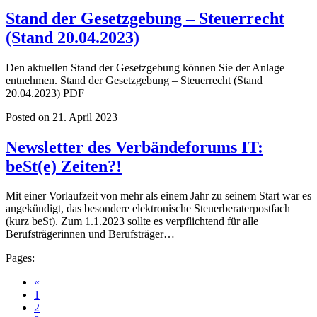
Stand der Gesetzgebung – Steuerrecht
(Stand 20.04.2023)
Den aktuellen Stand der Gesetzgebung können Sie der Anlage
entnehmen. Stand der Gesetzgebung – Steuerrecht (Stand
20.04.2023) PDF
Posted on 21. April 2023
Newsletter des Verbändeforums IT:
beSt(e) Zeiten?!
Mit einer Vorlaufzeit von mehr als einem Jahr zu seinem Start war es
angekündigt, das besondere elektronische Steuerberaterpostfach
(kurz beSt). Zum 1.1.2023 sollte es verpflichtend für alle
Berufsträgerinnen und Berufsträger…
Pages:
«
1
2