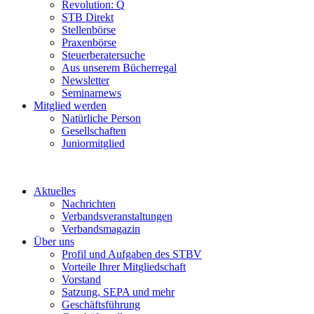
Revolution: Q
STB Direkt
Stellenbörse
Praxenbörse
Steuerberatersuche
Aus unserem Bücherregal
Newsletter
Seminarnews
Mitglied werden
Natürliche Person
Gesellschaften
Juniormitglied
Aktuelles
Nachrichten
Verbandsveranstaltungen
Verbandsmagazin
Über uns
Profil und Aufgaben des STBV
Vorteile Ihrer Mitgliedschaft
Vorstand
Satzung, SEPA und mehr
Geschäftsführung