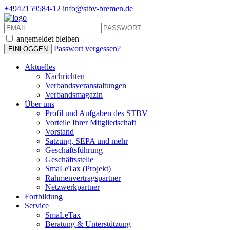
+4942159584-12
info@stbv-bremen.de
angemeldet bleiben
Passwort vergessen?
Aktuelles
Nachrichten
Verbandsveranstaltungen
Verbandsmagazin
Über uns
Profil und Aufgaben des STBV
Vorteile Ihrer Mitgliedschaft
Vorstand
Satzung, SEPA und mehr
Geschäftsführung
Geschäftsstelle
SmaLeTax (Projekt)
Rahmenvertragspartner
Netzwerkpartner
Fortbildung
Service
SmaLeTax
Beratung & Unterstützung