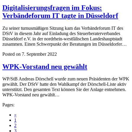
Digitalisierungsfragen im Fokus:
Verbändeforum IT tagte in Düsseldorf
Zu seiner turnusmäßigen Sitzung kam das Verbändeforum IT des
DStV in diesem Jahr auf Einladung des Steuerberaterverbandes
Düsseldorf e.V. in der nordrhein-westfälischen Landeshauptstadt
zusammen. Einen Schwerpunkt der Beratungen im Düsseldorfer…
Posted on 7. September 2022
WPK-Vorstand neu gewählt
WP/StB Andreas Dörschell wurde zum neuen Präsidenten der WPK
gewählt. Der DStV hatte den Wahlkampf der Dörschell-Liste aktiv
unterstützt. Den gesamten Text können Sie der Anlage entnehmen.
WPK-Vorstand neu gewählt…
Pages:
«
1
2
3