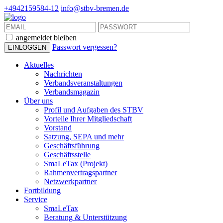
+4942159584-12
info@stbv-bremen.de
angemeldet bleiben
Passwort vergessen?
Aktuelles
Nachrichten
Verbandsveranstaltungen
Verbandsmagazin
Über uns
Profil und Aufgaben des STBV
Vorteile Ihrer Mitgliedschaft
Vorstand
Satzung, SEPA und mehr
Geschäftsführung
Geschäftsstelle
SmaLeTax (Projekt)
Rahmenvertragspartner
Netzwerkpartner
Fortbildung
Service
SmaLeTax
Beratung & Unterstützung