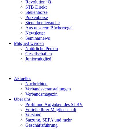
Revolution: Q
STB Direkt
Stellenbörse
Praxenbörse
Steuerberatersuche
Aus unserem Bücherregal
Newsletter
Seminarnews
Mitglied werden
Natürliche Person
Gesellschaften
Juniormitglied
Aktuelles
Nachrichten
Verbandsveranstaltungen
Verbandsmagazin
Über uns
Profil und Aufgaben des STBV
Vorteile Ihrer Mitgliedschaft
Vorstand
Satzung, SEPA und mehr
Geschäftsführung