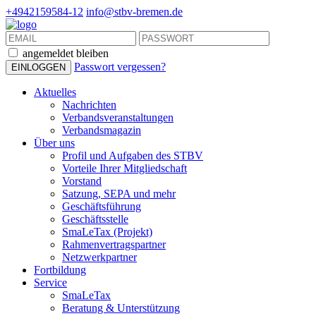
+4942159584-12
info@stbv-bremen.de
angemeldet bleiben
Passwort vergessen?
Aktuelles
Nachrichten
Verbandsveranstaltungen
Verbandsmagazin
Über uns
Profil und Aufgaben des STBV
Vorteile Ihrer Mitgliedschaft
Vorstand
Satzung, SEPA und mehr
Geschäftsführung
Geschäftsstelle
SmaLeTax (Projekt)
Rahmenvertragspartner
Netzwerkpartner
Fortbildung
Service
SmaLeTax
Beratung & Unterstützung