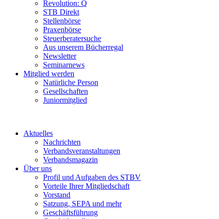
Revolution: Q
STB Direkt
Stellenbörse
Praxenbörse
Steuerberatersuche
Aus unserem Bücherregal
Newsletter
Seminarnews
Mitglied werden
Natürliche Person
Gesellschaften
Juniormitglied
Aktuelles
Nachrichten
Verbandsveranstaltungen
Verbandsmagazin
Über uns
Profil und Aufgaben des STBV
Vorteile Ihrer Mitgliedschaft
Vorstand
Satzung, SEPA und mehr
Geschäftsführung