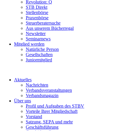
Revolution: Q
STB Direkt
Stellenbörse
Praxenbörse
Steuerberatersuche
Aus unserem Bücherregal
Newsletter
Seminarnews
Mitglied werden
Natürliche Person
Gesellschaften
Juniormitglied
Aktuelles
Nachrichten
Verbandsveranstaltungen
Verbandsmagazin
Über uns
Profil und Aufgaben des STBV
Vorteile Ihrer Mitgliedschaft
Vorstand
Satzung, SEPA und mehr
Geschäftsführung