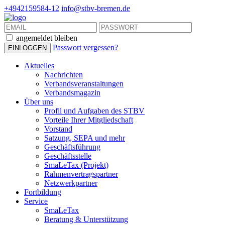
+4942159584-12
info@stbv-bremen.de
angemeldet bleiben
Passwort vergessen?
Aktuelles
Nachrichten
Verbandsveranstaltungen
Verbandsmagazin
Über uns
Profil und Aufgaben des STBV
Vorteile Ihrer Mitgliedschaft
Vorstand
Satzung, SEPA und mehr
Geschäftsführung
Geschäftsstelle
SmaLeTax (Projekt)
Rahmenvertragspartner
Netzwerkpartner
Fortbildung
Service
SmaLeTax
Beratung & Unterstützung