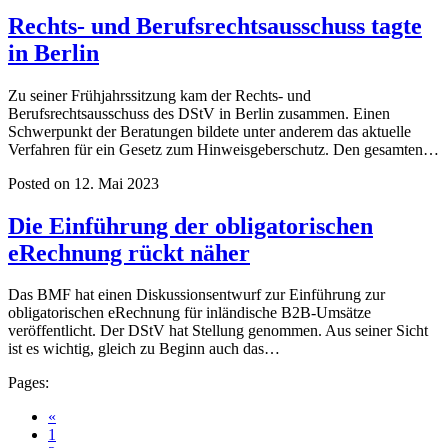
Rechts- und Berufsrechtsausschuss tagte
in Berlin
Zu seiner Frühjahrssitzung kam der Rechts- und
Berufsrechtsausschuss des DStV in Berlin zusammen. Einen
Schwerpunkt der Beratungen bildete unter anderem das aktuelle
Verfahren für ein Gesetz zum Hinweisgeberschutz. Den gesamten…
Posted on 12. Mai 2023
Die Einführung der obligatorischen
eRechnung rückt näher
Das BMF hat einen Diskussionsentwurf zur Einführung zur
obligatorischen eRechnung für inländische B2B-Umsätze
veröffentlicht. Der DStV hat Stellung genommen. Aus seiner Sicht
ist es wichtig, gleich zu Beginn auch das…
Pages:
«
1