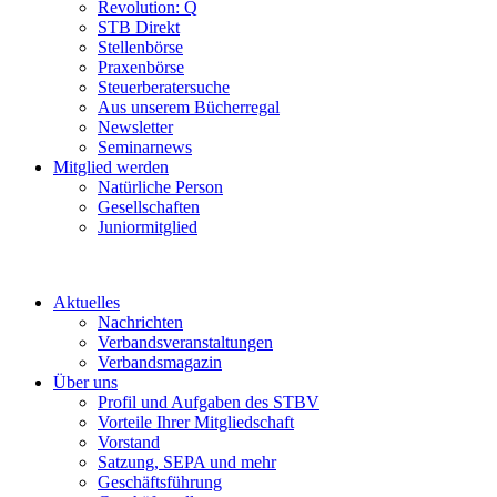
Revolution: Q
STB Direkt
Stellenbörse
Praxenbörse
Steuerberatersuche
Aus unserem Bücherregal
Newsletter
Seminarnews
Mitglied werden
Natürliche Person
Gesellschaften
Juniormitglied
Aktuelles
Nachrichten
Verbandsveranstaltungen
Verbandsmagazin
Über uns
Profil und Aufgaben des STBV
Vorteile Ihrer Mitgliedschaft
Vorstand
Satzung, SEPA und mehr
Geschäftsführung