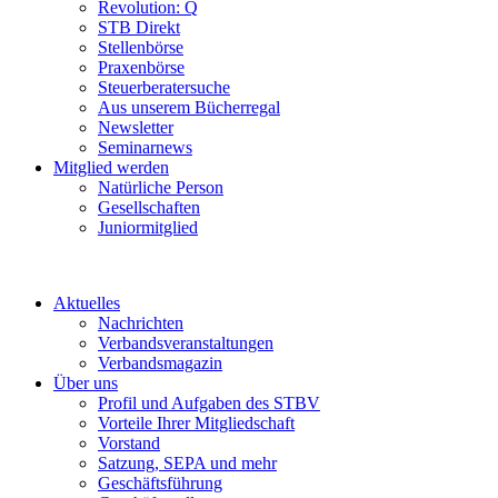
Revolution: Q
STB Direkt
Stellenbörse
Praxenbörse
Steuerberatersuche
Aus unserem Bücherregal
Newsletter
Seminarnews
Mitglied werden
Natürliche Person
Gesellschaften
Juniormitglied
Aktuelles
Nachrichten
Verbandsveranstaltungen
Verbandsmagazin
Über uns
Profil und Aufgaben des STBV
Vorteile Ihrer Mitgliedschaft
Vorstand
Satzung, SEPA und mehr
Geschäftsführung