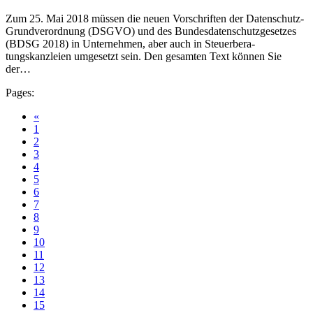
Zum 25. Mai 2018 müssen die neuen Vorschriften der Datenschutz-
Grundverordnung (DSGVO) und des Bundesdatenschutzgesetzes
(BDSG 2018) in Unternehmen, aber auch in Steuerbera-
tungskanzleien umgesetzt sein. Den gesamten Text können Sie
der…
Pages:
«
1
2
3
4
5
6
7
8
9
10
11
12
13
14
15