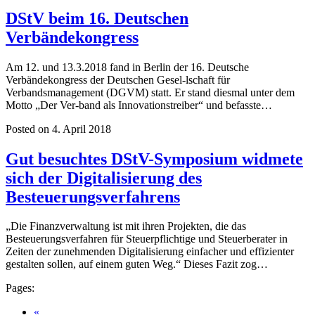
DStV beim 16. Deutschen
Verbändekongress
Am 12. und 13.3.2018 fand in Berlin der 16. Deutsche
Verbändekongress der Deutschen Gesel-lschaft für
Verbandsmanagement (DGVM) statt. Er stand diesmal unter dem
Motto „Der Ver-band als Innovationstreiber“ und befasste…
Posted on 4. April 2018
Gut besuchtes DStV-Symposium widmete
sich der Digitalisierung des
Besteuerungsverfahrens
„Die Finanzverwaltung ist mit ihren Projekten, die das
Besteuerungsverfahren für Steuerpflichtige und Steuerberater in
Zeiten der zunehmenden Digitalisierung einfacher und effizienter
gestalten sollen, auf einem guten Weg.“ Dieses Fazit zog…
Pages:
«