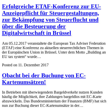
Erfolgreiche ETAF-Konferenz zur EU-
Anzeigepflicht für Steuergestaltungen,
zur Bekämpfung von Steuerflucht und
über die Besteuerung der
Digitalwirtschaft in Brüssel
Am 05.12.2017 veranstaltete die European Tax Adviser Federation
(ETAF) eine Konferenz zu aktuellen steuerrechtlichen Themen in
der Europäischen Union in Brüssel. Unter dem Motto „Building an
EU tax system“ wurde…
Posted on 11. Dezember 2017
Obacht bei der Buchung von EC-
Kartenumsätzen!
In Betrieben mit überwiegendem Bargeldverkehr nutzen Kunden
häufig die Möglichkeit, ihre Zahlungen bargeldlos mit EC-Karte
abzuwickeln. Das Bundesministerium der Finanzen (BMF) hat sich
nun zur Buchung dieser EC-Kartenumsätze in der…