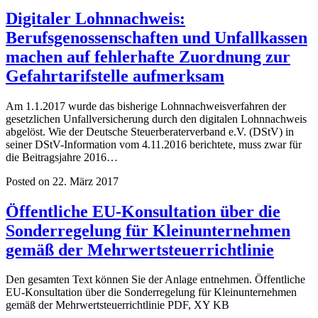
Digitaler Lohnnachweis:
Berufsgenossenschaften und Unfallkassen
machen auf fehlerhafte Zuordnung zur
Gefahrtarifstelle aufmerksam
Am 1.1.2017 wurde das bisherige Lohnnachweisverfahren der
gesetzlichen Unfallversicherung durch den digitalen Lohnnachweis
abgelöst. Wie der Deutsche Steuerberaterverband e.V. (DStV) in
seiner DStV-Information vom 4.11.2016 berichtete, muss zwar für
die Beitragsjahre 2016…
Posted on 22. März 2017
Öffentliche EU-Konsultation über die
Sonderregelung für Kleinunternehmen
gemäß der Mehrwertsteuerrichtlinie
Den gesamten Text können Sie der Anlage entnehmen. Öffentliche
EU-Konsultation über die Sonderregelung für Kleinunternehmen
gemäß der Mehrwertsteuerrichtlinie PDF, XY KB