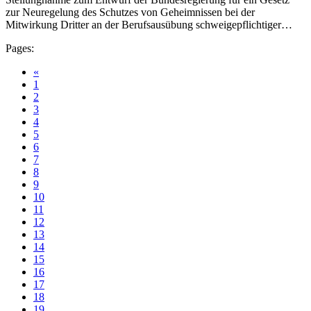
zur Neuregelung des Schutzes von Geheimnissen bei der
Mitwirkung Dritter an der Berufsausübung schweigepflichtiger…
Pages:
«
1
2
3
4
5
6
7
8
9
10
11
12
13
14
15
16
17
18
19