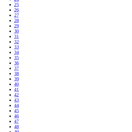
25
26
27
28
29
30
31
32
33
34
35
36
37
38
39
40
41
42
43
44
45
46
47
48
49