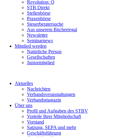
Revolution: Q
STB Direkt
Stellenbörse
Praxenbörse
Steuerberatersuche
Aus unserem Bücherregal
Newsletter
Seminarnews
Mitglied werden
Natürliche Person
Gesellschaften
Juniormitglied
Aktuelles
Nachrichten
Verbandsveranstaltungen
Verbandsmagazin
Über uns
Profil und Aufgaben des STBV
Vorteile Ihrer Mitgliedschaft
Vorstand
Satzung, SEPA und mehr
Geschäftsführung