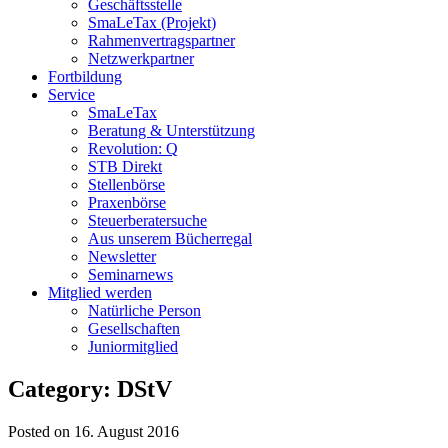
Geschäftsstelle
SmaLeTax (Projekt)
Rahmenvertragspartner
Netzwerkpartner
Fortbildung
Service
SmaLeTax
Beratung & Unterstützung
Revolution: Q
STB Direkt
Stellenbörse
Praxenbörse
Steuerberatersuche
Aus unserem Bücherregal
Newsletter
Seminarnews
Mitglied werden
Natürliche Person
Gesellschaften
Juniormitglied
Category: DStV
Posted on 16. August 2016