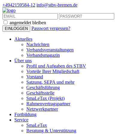
+4942159584-12
info@stbv-bremen.de
angemeldet bleiben
Passwort vergessen?
Aktuelles
Nachrichten
Verbandsveranstaltungen
Verbandsmagazin
Über uns
Profil und Aufgaben des STBV
Vorteile Ihrer Mitgliedschaft
Vorstand
Satzung, SEPA und mehr
Geschäftsführung
Geschäftsstelle
SmaLeTax (Projekt)
Rahmenvertragspartner
Netzwerkpartner
Fortbildung
Service
SmaLeTax
Beratung & Unterstützung