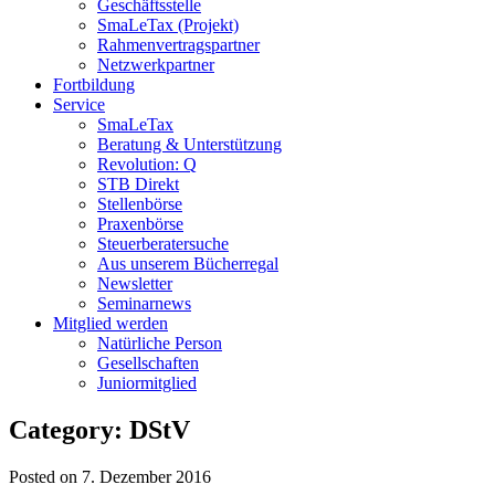
Geschäftsstelle
SmaLeTax (Projekt)
Rahmenvertragspartner
Netzwerkpartner
Fortbildung
Service
SmaLeTax
Beratung & Unterstützung
Revolution: Q
STB Direkt
Stellenbörse
Praxenbörse
Steuerberatersuche
Aus unserem Bücherregal
Newsletter
Seminarnews
Mitglied werden
Natürliche Person
Gesellschaften
Juniormitglied
Category: DStV
Posted on 7. Dezember 2016